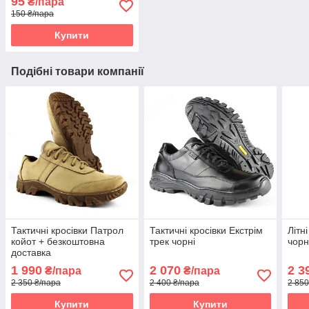
95
₴/пара
150 ₴/пара
Купити
Подібні товари компанії
Тактичні кросівки Патрол
Тактичні кросівки Екстрім
Літн
койот + безкоштовна
трек чорні
чорн
доставка
1 990
2 070
2 3
₴/пара
₴/пара
2 350 ₴/пара
2 400 ₴/пара
2 850
Купити
Купити