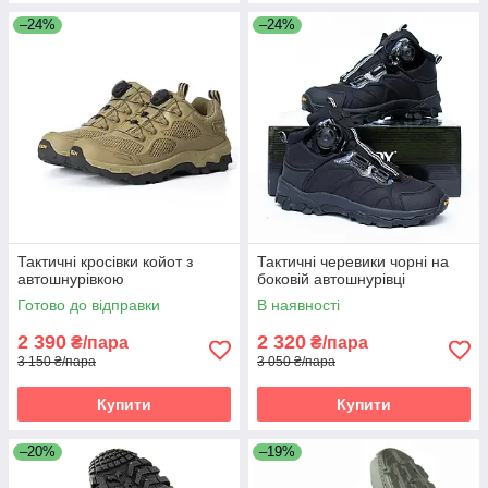
–24%
–24%
Тактичні кросівки койот з
Тактичні черевики чорні на
автошнурівкою
боковій автошнурівці
Готово до відправки
В наявності
2 390
2 320
₴/пара
₴/пара
3 150 ₴/пара
3 050 ₴/пара
Купити
Купити
–20%
–19%