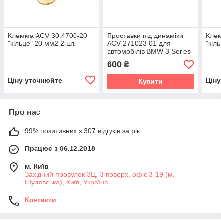
Клемма ACV 30.4700-20
Проставки під динаміки
Клем
"кільце" 20 мм2 2 шт.
ACV 271023-01 для
"кіл
автомобілів BMW 3 Series
Compact (E36)
600
₴
Ціну уточнюйте
Цін
Купити
Про нас
99% позитивних з 307 відгуків за рік
Працює з 06.12.2018
м. Київ
Західний провулок 3Ц, 3 поверх, офіс 3-19 (м.
Шулявська), Київ, Україна
Контакти