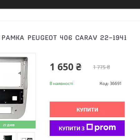
 РАМКА PEUGEOT 406 CARAV 22-1941
1 650 ₴
1 775 ₴
В наявності
Код:
36691
КУПИТИ
27 ДНІВ
КУПИТИ З