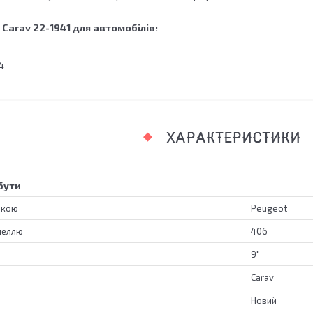
а
Carav 22-1941
для автомобілів:
4
ХАРАКТЕРИСТИКИ
бути
ркою
Peugeot
деллю
406
9"
Carav
Новий