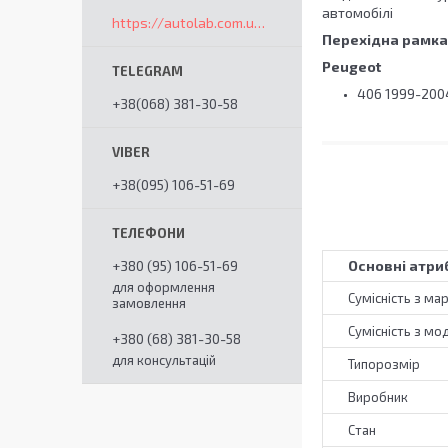
автомобілі
https://autolab.com.ua/ua/
Перехідна рамк
Peugeot
406 1999-200
+38(068) 381-30-58
+38(095) 106-51-69
+380 (95) 106-51-69
Основні атри
для оформлення
Сумісність з ма
замовлення
Сумісність з мо
+380 (68) 381-30-58
для консультацій
Типорозмір
Виробник
Стан