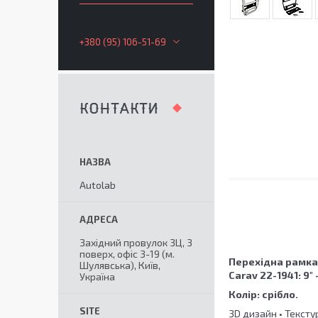
+380 (95) 106-51-69
КОНТАКТИ
Autolab
Західний провулок 3Ц, 3
поверх, офіс 3-19 (м.
Перехідна рамка
Шулявська), Київ,
Carav 22-1941
: 9"
Україна
Колір: срібло.
3D дизайн • Тексту