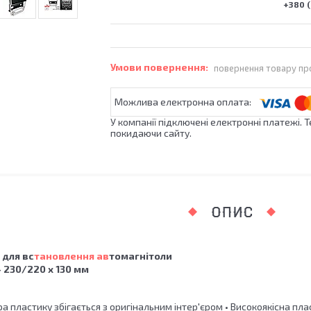
+380 (
повернення товару пр
У компанії підключені електронні платежі. 
покидаючи сайту.
ОПИС
 для вс
тановлення ав
томагнітоли
 - 230/220 x 130 мм
ра пластику збігається з оригінальним інтер'єром • Високоякісна пл