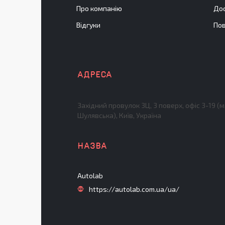
Про компанію
Дос
Відгуки
Пов
Західний провулок 3Ц, 3 поверх, офіс 3-19 (м
Шулявська), Київ, Україна
Autolab
https://autolab.com.ua/ua/