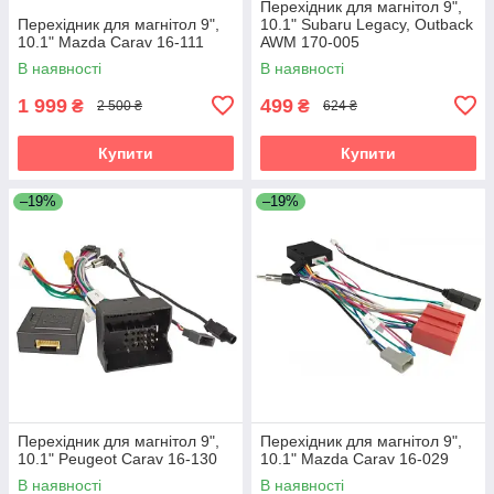
Перехідник для магнітол 9",
Перехідник для магнітол 9",
10.1" Subaru Legacy, Outback
10.1" Mazda Carav 16-111
AWM 170-005
В наявності
В наявності
1 999
499
₴
₴
2 500 ₴
624 ₴
Купити
Купити
–19%
–19%
Перехідник для магнітол 9",
Перехідник для магнітол 9",
10.1" Peugeot Carav 16-130
10.1" Mazda Carav 16-029
В наявності
В наявності