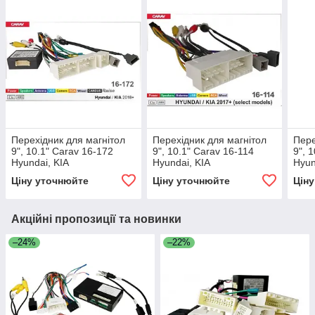
Перехідник для магнітол
Перехідник для магнітол
Пере
9", 10.1" Carav 16-172
9", 10.1" Carav 16-114
9", 
Hyundai, KIA
Hyundai, KIA
Hyun
Ціну уточнюйте
Ціну уточнюйте
Цін
Акційні пропозиції та новинки
–24%
–22%