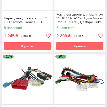
Комплект дротів для магнітол
Перехідник для магнітол 9",
9", 10.1" NS-SS-01 для Nissan
10.1" Toyota Carav 16-046
Rogue, X-Trail, Qashqai, Juke,
Note, Patrol, Navara,
В наявності
В наявності
Pathfinder
1 245
2 299
₴
₴
1 587 ₴
2 899 ₴
Купити
Купити
–20%
–20%