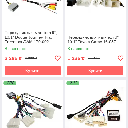
Перехідник для магнітол 9",
10.1" Dodge Journey, Fiat
Перехідник для магнітол 9",
Freemont AWM 170-002
10.1" Toyota Carav 16-037
В наявності
В наявності
2 285
1 235
₴
₴
3 000 ₴
1 587 ₴
Купити
Купити
–22%
–21%