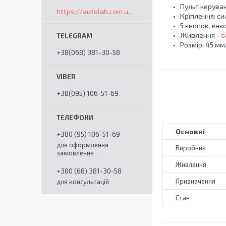
Пульт керува
https://autolab.com.ua/ua/
Кріплення: си
5 кнопок, енк
Живлення -
б
Розмір: 45 мм
+38(068) 381-30-58
+38(095) 106-51-69
Основні
+380 (95) 106-51-69
для оформлення
Виробник
замовлення
Живлення
+380 (68) 381-30-58
Призначення
для консультацій
Стан