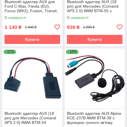
Bluetooth адаптер AUX для
Bluetooth адаптер AUX (18
Ford C-Max, Fiesta (EU),
pin) для Mercedes (Comand
Focus (MK2), Fusion, Transit,
APS 2.0) AWM BTM-55 з
Mondeo (MK3) AWM BTM-14
функцією гучного зв'язку
В наявності
В наявності
1 140
939
₴
₴
1 440 ₴
1 090 ₴
Купити
Купити
–11%
–10%
Bluetooth адаптер AUX (18
Bluetooth адаптер AUX Alpine
pin) для Mercedes (Comand
KCE-237B AWM BTM-38 з
APS 2.0) AWM BTM-54
функцією гучного зв'язку