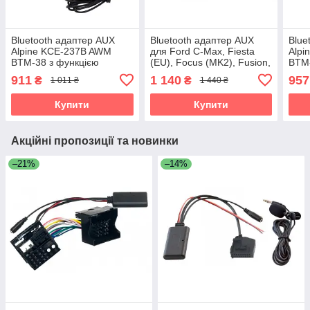
Bluetooth адаптер AUX
Bluetooth адаптер AUX
Blue
Alpine KCE-237B AWM
для Ford C-Max, Fiesta
Alpi
BTM-38 з функцією
(EU), Focus (MK2), Fusion,
BTM-
гучного зв'язку
Transit, Mondeo (MK3)
гучн
911
1 140
957
₴
₴
1 011 ₴
1 440 ₴
AWM BTM-14
Купити
Купити
Акційні пропозиції та новинки
–21%
–14%