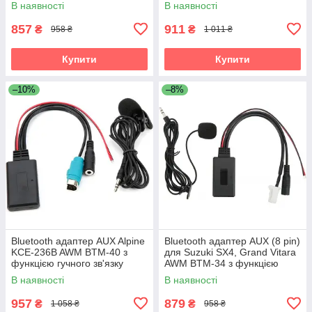
В наявності
В наявності
857
911
₴
₴
958 ₴
1 011 ₴
Купити
Купити
–10%
–8%
Bluetooth адаптер AUX Alpine
Bluetooth адаптер AUX (8 pin)
KCE-236B AWM BTM-40 з
для Suzuki SX4, Grand Vitara
функцією гучного зв'язку
AWM BTM-34 з функцією
гучного зв'язку
В наявності
В наявності
957
879
₴
₴
1 058 ₴
958 ₴