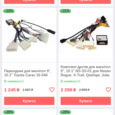
–22%
–21%
Комплект дротів для магнітол
Перехідник для магнітол 9",
9", 10.1" NS-SS-01 для Nissan
10.1" Toyota Carav 16-046
Rogue, X-Trail, Qashqai, Juke,
Note, Patrol, Navara,
В наявності
В наявності
Pathfinder
1 245
2 299
₴
₴
1 587 ₴
2 899 ₴
Купити
Купити
–20%
–20%