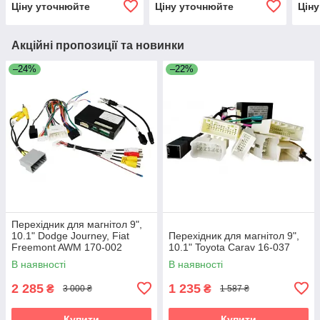
Ціну уточнюйте
Ціну уточнюйте
Цін
Акційні пропозиції та новинки
–24%
–22%
Перехідник для магнітол 9",
10.1" Dodge Journey, Fiat
Перехідник для магнітол 9",
Freemont AWM 170-002
10.1" Toyota Carav 16-037
В наявності
В наявності
2 285
1 235
₴
₴
3 000 ₴
1 587 ₴
Купити
Купити