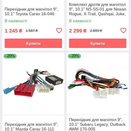
Комплект дротів для магнітол
Перехідник для магнітол 9",
9", 10.1" NS-SS-01 для Nissan
10.1" Toyota Carav 16-046
Rogue, X-Trail, Qashqai, Juke,
Note, Patrol, Navara,
В наявності
В наявності
Pathfinder
1 245
2 299
₴
₴
1 587 ₴
2 899 ₴
Купити
Купити
–20%
–20%
Перехідник для магнітол 9",
Перехідник для магнітол 9",
10.1" Subaru Legacy, Outback
10.1" Mazda Carav 16-111
AWM 170-005