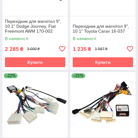
Перехідник для магнітол 9",
10.1" Dodge Journey, Fiat
Перехідник для магнітол 9",
Freemont AWM 170-002
10.1" Toyota Carav 16-037
В наявності
В наявності
2 285
1 235
₴
₴
3 000 ₴
1 587 ₴
Купити
Купити
–22%
–21%