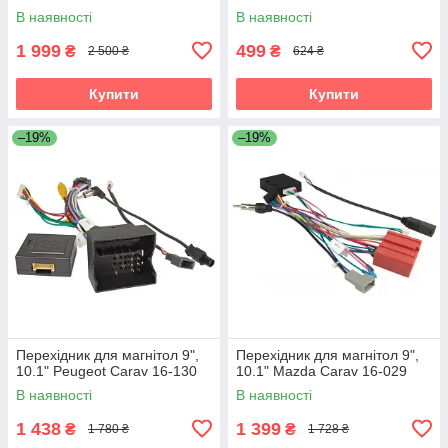
В наявності
В наявності
1 999
499
₴
₴
2 500 ₴
624 ₴
Купити
Купити
–19%
–19%
Перехідник для магнітол 9",
Перехідник для магнітол 9",
10.1" Peugeot Carav 16-130
10.1" Mazda Carav 16-029
В наявності
В наявності
1 438
1 399
₴
₴
1 780 ₴
1 728 ₴