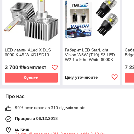
LED лампи ALed X D1S
Габарит LED StarLight
Саб
6000 K 45 W XD1SD10
Vision W5W (T10) S3 LED
Edg
W2.1 x 9.5d White 6000K
12/24V
3 700
7 2
₴/комплект
Ціну уточнюйте
Купити
Про нас
99% позитивних з 310 відгуків за рік
Працює з 06.12.2018
м. Київ