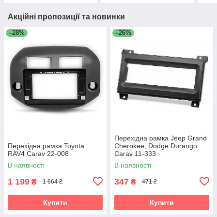
Акційні пропозиції та новинки
–28%
–26%
Перехідна рамка Jeep Grand
Перехідна рамка Toyota
Cherokee, Dodge Durango
RAV4 Carav 22-008
Carav 11-333
В наявності
В наявності
1 199
347
₴
₴
1 664 ₴
471 ₴
Купити
Купити