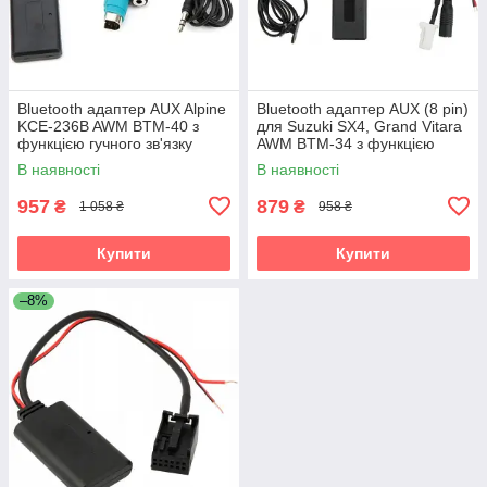
Bluetooth адаптер AUX Alpine
Bluetooth адаптер AUX (8 pin)
KCE-236B AWM BTM-40 з
для Suzuki SX4, Grand Vitara
функцією гучного зв'язку
AWM BTM-34 з функцією
гучного зв'язку
В наявності
В наявності
957
879
₴
₴
1 058 ₴
958 ₴
Купити
Купити
–8%