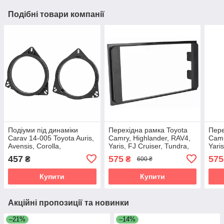
Подібні товари компанії
Подіуми під динаміки
Перехідна рамка Toyota
Пере
Carav 14-005 Toyota Auris,
Camry, Highlander, RAV4,
Camr
Avensis, Corolla,
Yaris, FJ Cruiser, Tundra,
Yari
Highlander, RAV4, Venza,
Matrix, Sequoia AWM 781-
Matr
457
575
575
₴
₴
600 ₴
4Runner, Yaris
07-040
07-0
Купити
Купити
Акційні пропозиції та новинки
–21%
–14%