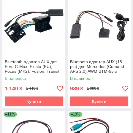
Bluetooth адаптер AUX для
Bluetooth адаптер AUX (18
Ford C-Max, Fiesta (EU),
pin) для Mercedes (Comand
Focus (MK2), Fusion, Transit,
APS 2.0) AWM BTM-55 з
Mondeo (MK3) AWM BTM-14
функцією гучного зв'язку
В наявності
В наявності
1 140
939
₴
₴
1 440 ₴
1 090 ₴
Купити
Купити
–11%
–10%