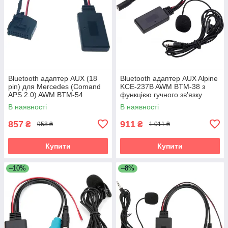
Bluetooth адаптер AUX (18
Bluetooth адаптер AUX Alpine
pin) для Mercedes (Comand
KCE-237B AWM BTM-38 з
APS 2.0) AWM BTM-54
функцією гучного зв'язку
В наявності
В наявності
857
911
₴
₴
958 ₴
1 011 ₴
Купити
Купити
–10%
–8%