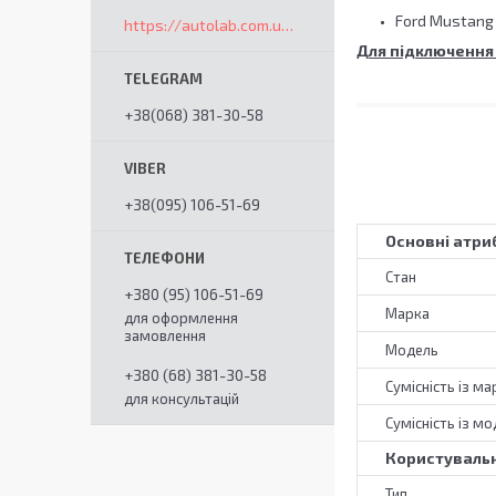
Ford Mustang 
https://autolab.com.ua/ua/
Для підключення
+38(068) 381-30-58
+38(095) 106-51-69
Основні атри
Стан
+380 (95) 106-51-69
Марка
для оформлення
замовлення
Модель
+380 (68) 381-30-58
Сумісність із м
для консультацій
Сумісність із м
Користувальн
Тип