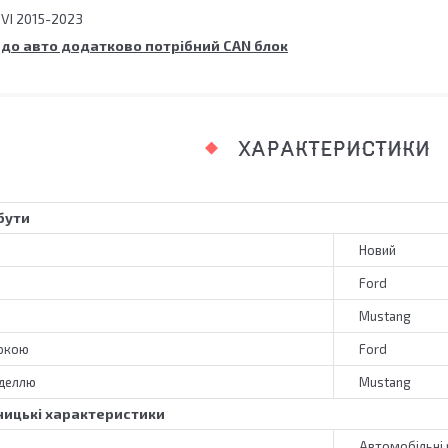
VI 2015-2023
 до авто додатково потрібний CAN блок
ХАРАКТЕРИСТИКИ
бути
Новий
Ford
Mustang
аркою
Ford
оделлю
Mustang
ицькі характеристики
Автомобільні