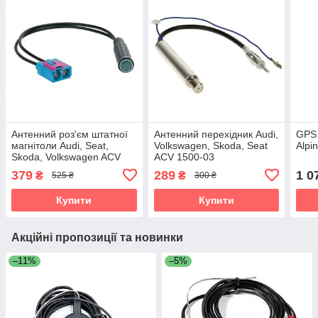
Антенний роз'єм штатної
Антенний перехідник Audi,
GPS 
магнітоли Audi, Seat,
Volkswagen, Skoda, Seat
Alpi
Skoda, Volkswagen ACV
ACV 1500-03
1521-11
379
289
1 0
₴
₴
525 ₴
300 ₴
Купити
Купити
Акційні пропозиції та новинки
–11%
–5%