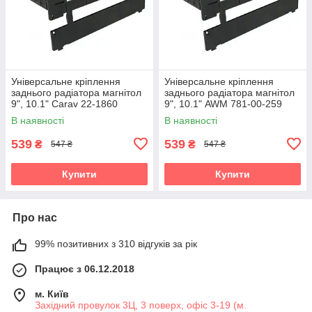
Універсальне кріплення
Універсальне кріплення
заднього радіатора магнітол
заднього радіатора магнітол
9", 10.1" Carav 22-1860
9", 10.1" AWM 781-00-259
В наявності
В наявності
539
539
₴
₴
547 ₴
547 ₴
Купити
Купити
Про нас
99% позитивних з 310 відгуків за рік
Працює з 06.12.2018
м. Київ
Західний провулок 3Ц, 3 поверх, офіс 3-19 (м.