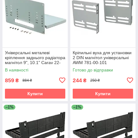
Універсальні металеві
Кріпильні вуха для установки
кріплення заднього радіатора
2 DIN магнітол універсальні
магнітол 9", 10.1" Carav 22-
AWM 781-00-101
1300
В наявності
Готово до відправки
859
244
₴
₴
884 ₴
250 ₴
Купити
Купити
–1%
–1%