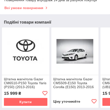
Повернення товару впродовж 14 днів за рахунок покупця
Всі умови повернення
Подібні товари компанії
Штатна магнітола Gazer
Штатна магнітола Gazer
Штат
CM6510-P150 Toyota Yaris
CM5509-E150 Toyota
CM60
(P150) (2013-2016)
Corolla (E150) 2013-2016
(UB1
15 999
15 
₴
Ціну уточнюйте
Купити