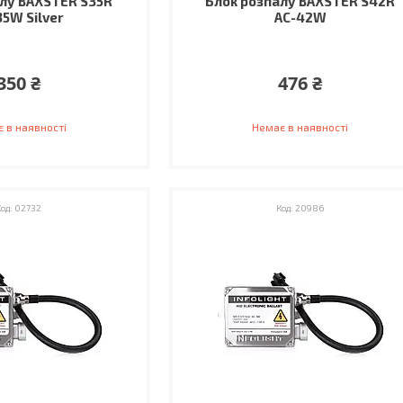
лу BAXSTER S35R
Блок розпалу BAXSTER S42R
35W Silver
AC-42W
350 ₴
476 ₴
 в наявності
Немає в наявності
02732
20986