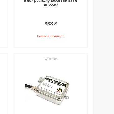
Блок розпалу BAXSTER S55R
AC-55W
388 ₴
Немає в наявності
03805