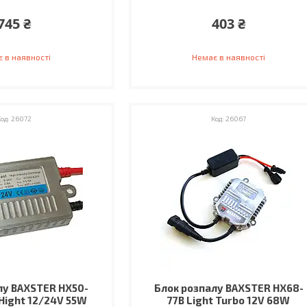
745 ₴
403 ₴
 в наявності
Немає в наявності
26072
26067
лу BAXSTER HX50-
Блок розпалу BAXSTER HX68-
Hight 12/24V 55W
77B Light Turbo 12V 68W