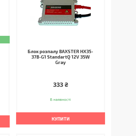
Блок розпалу BAXSTER HX35-
37B-G1 StandartQ 12V 35W
Gray
333 ₴
В наявності
КУПИТИ