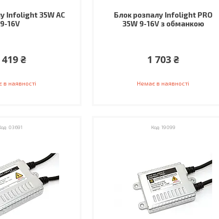
у Infolight 35W AC
Блок розпалу Infolight PRO
9-16V
35W 9-16V з обманкою
 419 ₴
1 703 ₴
 в наявності
Немає в наявності
03691
19099