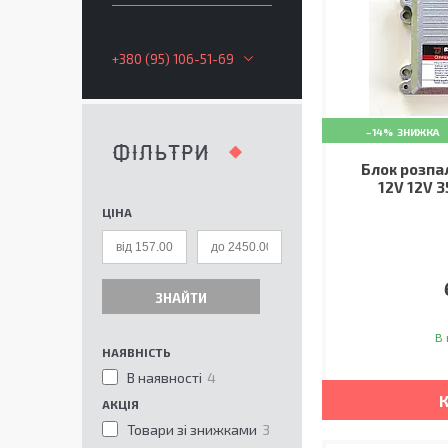
+380 (95) 106-51-69
–14%
ФІЛЬТРИ
Блок розпа
12V 12V 
ЦІНА
ЗНАЙТИ
В 
НАЯВНІСТЬ
В наявності
4
АКЦІЯ
Товари зі знижками
3