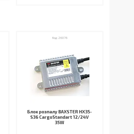
26076
Блок розпалу BAXSTER HX35-
S36 CargoStandart 12/24V
35W