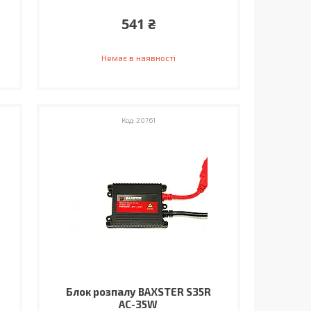
541 ₴
Немає в наявності
20761
Блок розпалу BAXSTER S35R
AC-35W