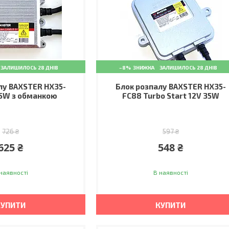
ЗАЛИШИЛОСЬ 28 ДНІВ
–8%
ЗАЛИШИЛОСЬ 28 ДНІВ
лу BAXSTER HX35-
Блок розпалу BAXSTER HX35-
35W з обманкою
FC88 Turbo Start 12V 35W
726 ₴
597 ₴
625 ₴
548 ₴
наявності
В наявності
КУПИТИ
КУПИТИ