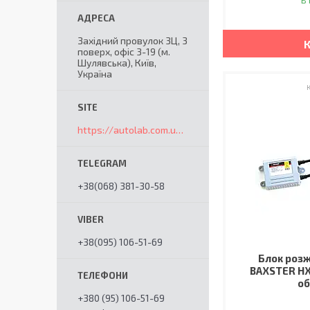
В 
Західний провулок 3Ц, 3
поверх, офіс 3-19 (м.
Шулявська), Київ,
Україна
https://autolab.com.ua/ua/
+38(068) 381-30-58
+38(095) 106-51-69
Блок розж
BAXSTER HX
о
+380 (95) 106-51-69