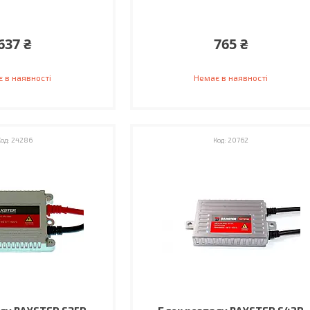
637 ₴
765 ₴
 в наявності
Немає в наявності
24286
20762