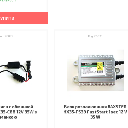
наявності
КУПИТИ
26075
26073
ига с обманкой
Блок розпалювання BAXSTER
35-C88 12V 35W з
HX35-FS39 FastStart 1sec 12 V
бманкою
35 W