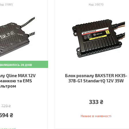
31695
26070
ЗАЛИШИЛОСЬ 28 ДНІВ
лу Qline MAX 12V
Блок розпалу BAXSTER HX35-
манкою та EMS
37B-G1 StandartQ 12V 35W
ільтром
333 ₴
729 ₴
694 ₴
Немає в наявності