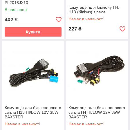
PL2016JX10
Комутація для бікінону H4,
В наявності
H13 (білізнз) з реле
402
Немає в наявності
₴
227
₴
Купити
Комутація для биксенонового
Комутація для биксенонового
світла H13 HI/LOW 12V 35W
світла H4 HI/LOW 12V 35W
BAXSTER
BAXSTER
Немає в наявності
Немає в наявності