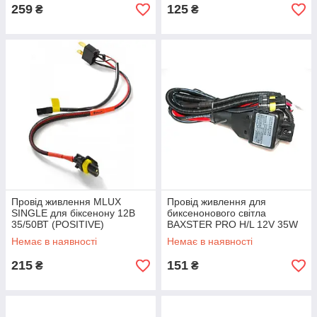
259
125
₴
₴
Провід живлення MLUX
Провід живлення для
SINGLE для біксенону 12В
биксенонового світла
35/50ВТ (POSITIVE)
BAXSTER PRO H/L 12V 35W
Немає в наявності
Немає в наявності
215
151
₴
₴