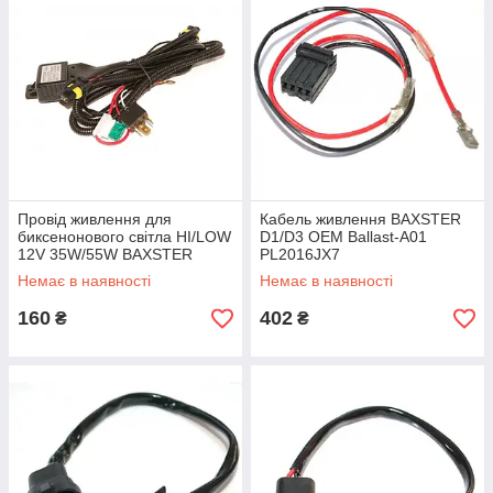
Провід живлення для
Кабель живлення BAXSTER
биксенонового світла HI/LOW
D1/D3 OEM Ballast-A01
12V 35W/55W BAXSTER
PL2016JX7
Немає в наявності
Немає в наявності
160
402
₴
₴