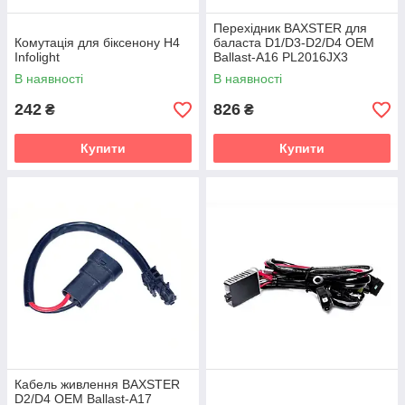
Перехідник BAXSTER для
Комутація для біксенону H4
баласта D1/D3-D2/D4 OEM
Infolight
Ballast-A16 PL2016JX3
В наявності
В наявності
242
826
₴
₴
Купити
Купити
Кабель живлення BAXSTER
D2/D4 OEM Ballast-A17